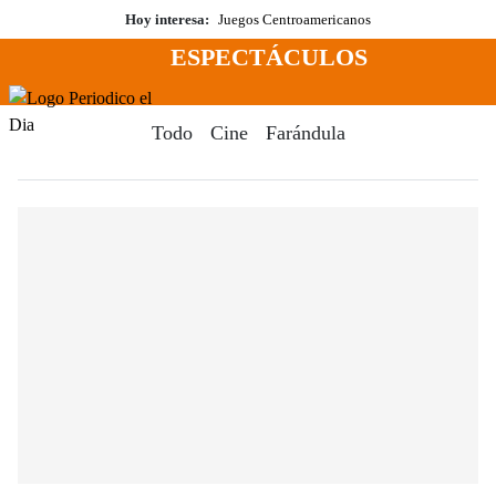
Saltar
Hoy interesa:
Juegos Centroamericanos
al
ESPECTÁCULOS
contenido
Menú
Periodico El Dia Digital
Todo
Cine
Farándula