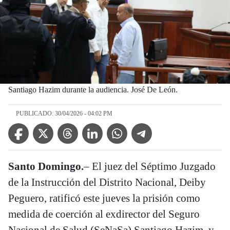
Santiago Hazim durante la audiencia. José De León.
PUBLICADO: 30/04/2026 - 04:02 PM
Facebook Icon
Twitter Icon
Threads Icon
Linkedin Icon
WhatsApp Icon
Telegram Icon
Santo Domingo.
– El juez del Séptimo Juzgado
de la Instrucción del Distrito Nacional, Deiby
Peguero, ratificó este jueves la prisión como
medida de coerción al exdirector del Seguro
Nacional de Salud (SeNaSa) Santiago Hazim, y