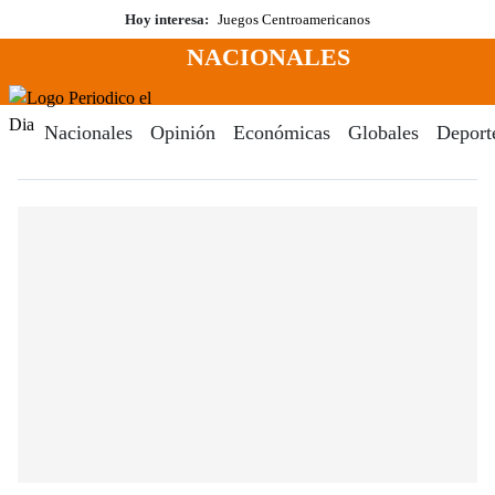
Saltar
Hoy interesa:
Juegos Centroamericanos
al
NACIONALES
contenido
Menú
Periodico El Dia Digital
Nacionales
Opinión
Económicas
Globales
Deport