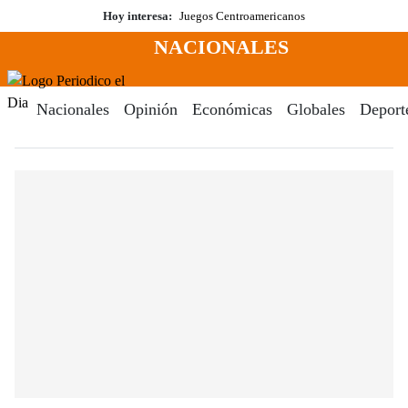
Saltar
Hoy interesa:
Juegos Centroamericanos
al
NACIONALES
contenido
Menú
Periodico El Dia Digital
Nacionales
Opinión
Económicas
Globales
Deport