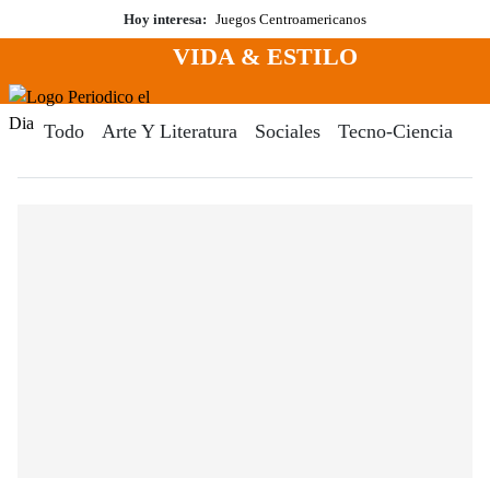
Saltar
Hoy interesa:
Juegos Centroamericanos
al
VIDA & ESTILO
contenido
Menú
Periodico El Dia Digital
Todo
Arte Y Literatura
Sociales
Tecno-Ciencia