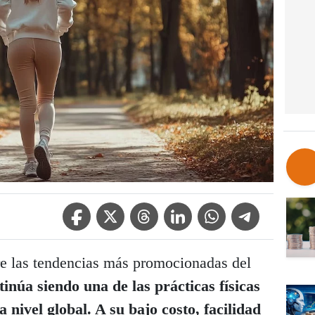
Facebook Icon
Twitter Icon
Threads Icon
Linkedin Icon
WhatsApp Icon
Telegram Icon
e las tendencias más promocionadas del
núa siendo una de las prácticas físicas
 nivel global. A su bajo costo, facilidad