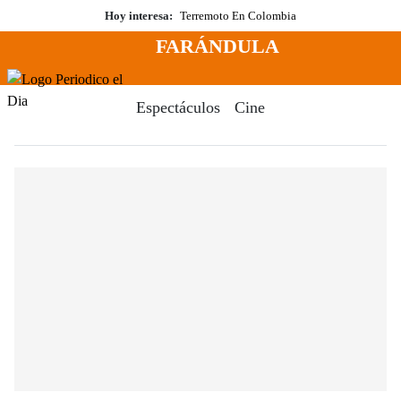
Saltar
Hoy interesa:
Terremoto En Colombia
al
FARÁNDULA
contenido
Menú
Periodico El Dia Digital
Espectáculos
Cine