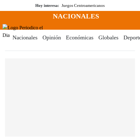
Saltar
Hoy interesa:
Juegos Centroamericanos
al
NACIONALES
contenido
Menú
Periodico El Dia Digital
Nacionales
Opinión
Económicas
Globales
Deport