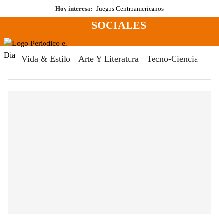
Saltar
Hoy interesa:
Juegos Centroamericanos
al
SOCIALES
contenido
Menú
Periodico El Dia Digital
Vida & Estilo
Arte Y Literatura
Tecno-Ciencia