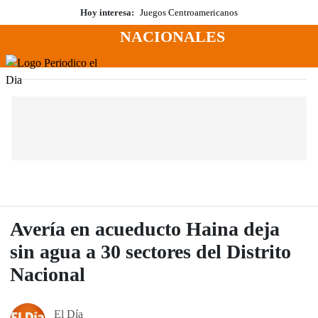
Saltar
Hoy interesa:
Juegos Centroamericanos
al
NACIONALES
contenido
Menú
Periodico El Dia Digital
Avería en acueducto Haina deja
sin agua a 30 sectores del Distrito
Nacional
El Día