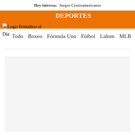
Saltar
Hoy interesa:
Juegos Centroamericanos
al
DEPORTES
contenido
Menú
Periodico El Dia Digital
Todo
Boxeo
Fórmula Uno
Fútbol
Lidom
MLB