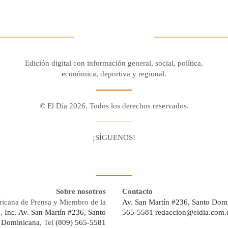
Edición digital con información general, social, política,
económica, deportiva y regional.
© El Día 2026. Todos los derechos reservados.
¡SÍGUENOS!
Facebook
Youtube
Twitter X
Instagram
Whatsapp
Sobre nosotros
Contacto
ricana de Prensa y Miembro de la
Av. San Martín #236, Santo Dom
s,
Inc. Av. San Martín #236, Santo
565-5581
redaccion@eldia.com.
 Dominicana
, Tel
(809) 565-5581