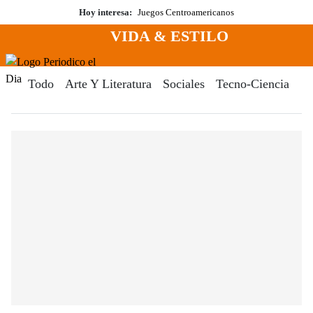
Saltar
Hoy interesa:
Juegos Centroamericanos
al
VIDA & ESTILO
contenido
Menú
Periodico El Dia Digital
Todo
Arte Y Literatura
Sociales
Tecno-Ciencia