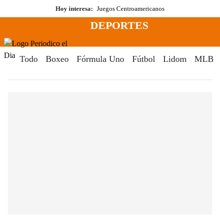
Saltar
Hoy interesa:
Juegos Centroamericanos
al
DEPORTES
contenido
Menú
Periodico El Dia Digital
Todo
Boxeo
Fórmula Uno
Fútbol
Lidom
MLB