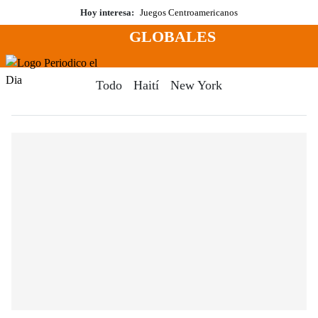
Saltar
Hoy interesa:
Juegos Centroamericanos
al
GLOBALES
contenido
Menú
Periodico El Dia Digital
Todo
Haití
New York