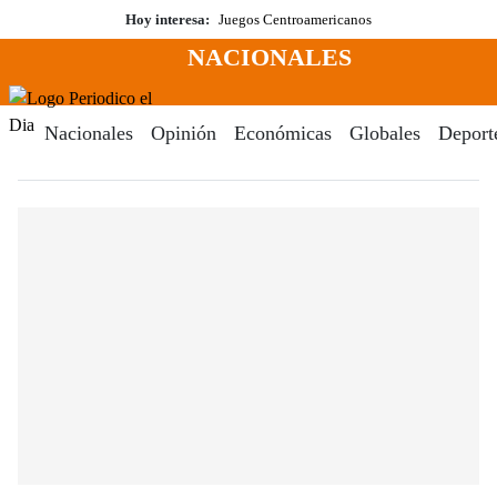
Saltar
Hoy interesa:
Juegos Centroamericanos
al
NACIONALES
contenido
Menú
Periodico El Dia Digital
Nacionales
Opinión
Económicas
Globales
Deport