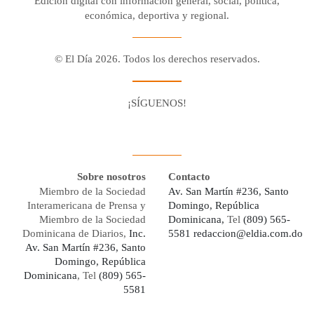
Edición digital con información general, social, política,
económica, deportiva y regional.
© El Día 2026. Todos los derechos reservados.
¡SÍGUENOS!
Facebook
Youtube
Twitter X
Instagram
Whatsapp
Sobre nosotros
Contacto
Miembro de la Sociedad
Av. San Martín #236, Santo
Interamericana de Prensa y
Domingo, República
Miembro de la Sociedad
Dominicana,
Tel
(809) 565-
Dominicana de Diarios,
Inc.
5581
redaccion@eldia.com.do
Av. San Martín #236, Santo
Domingo, República
Dominicana
, Tel
(809) 565-
5581