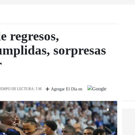
 regresos,
mplidas, sorpresas
r
IEMPO DE LECTURA: 5 M
Agregar El Día en