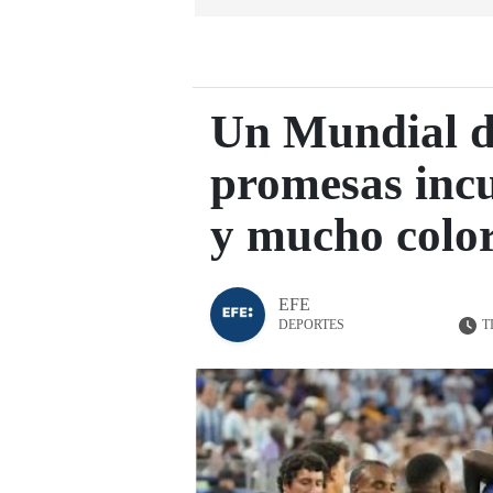
Un Mundial de
promesas incu
y mucho colo
EFE
T
DEPORTES