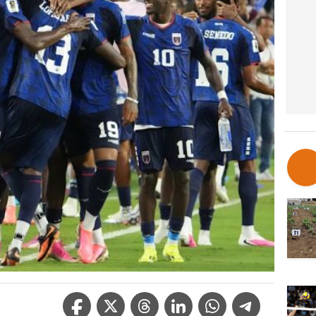
Facebook Icon
Twitter Icon
Threads Icon
Linkedin Icon
WhatsApp Icon
Telegram Icon