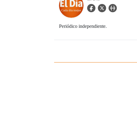
facebook Icon
twitter Icon
user_url Icon
Periódico independiente.