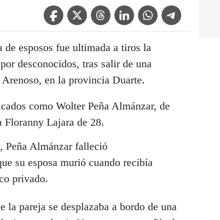
Facebook Icon
Twitter Icon
Threads Icon
Linkedin Icon
WhatsApp Icon
Telegram Icon
a de esposos fue ultimada a tiros la
or desconocidos, tras salir de una
 Arenoso, en la provincia Duarte.
ificados como Wolter Peña Almánzar, de
a Floranny Lajara de 28.
, Peña Almánzar falleció
que su esposa murió cuando recibía
co privado.
ue la pareja se desplazaba a bordo de una