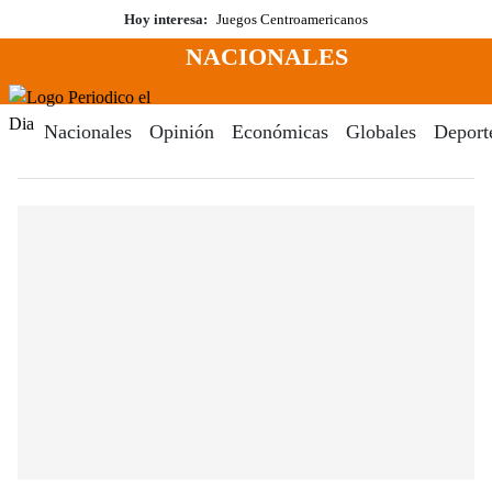
Saltar
Hoy interesa:
Juegos Centroamericanos
al
NACIONALES
contenido
Menú
Periodico El Dia Digital
Nacionales
Opinión
Económicas
Globales
Deport