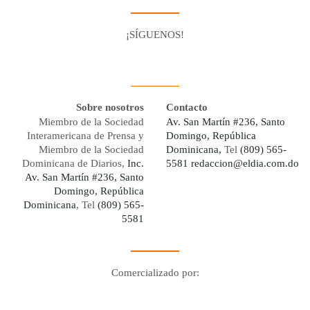
¡SÍGUENOS!
Facebook
Youtube
Twitter X
Instagram
Whatsapp
Sobre nosotros
Contacto
Miembro de la Sociedad
Av. San Martín #236, Santo
Interamericana de Prensa y
Domingo, República
Miembro de la Sociedad
Dominicana,
Tel
(809) 565-
Dominicana de Diarios,
Inc.
5581
redaccion@eldia.com.do
Av. San Martín #236, Santo
Domingo, República
Dominicana
, Tel
(809) 565-
5581
Comercializado por:
Digo Network