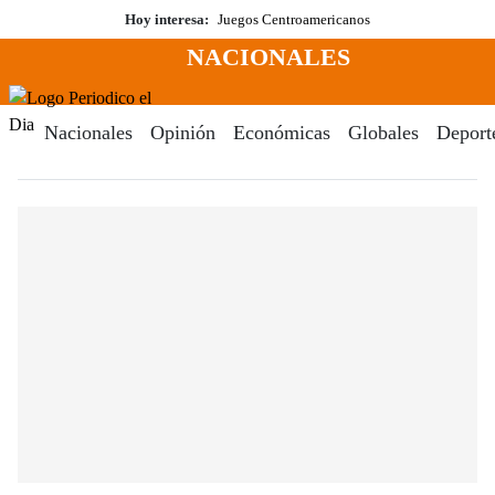
Saltar
Hoy interesa:
Juegos Centroamericanos
al
NACIONALES
contenido
Menú
Periodico El Dia Digital
Nacionales
Opinión
Económicas
Globales
Deport