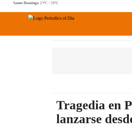
Saltar
Santo Domingo
23ºC / 26ºC
al
Periodico El Dia Digital
contenido
Menú
Tragedia en P
lanzarse desde