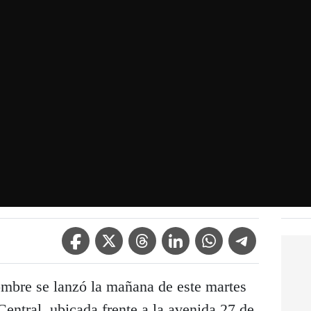
Facebook Icon
Twitter Icon
Threads Icon
Linkedin Icon
WhatsApp Icon
Telegram Icon
ombre se lanzó la mañana de este martes
Central, ubicada frente a la avenida 27 de