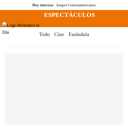
Saltar
Hoy interesa:
Juegos Centroamericanos
al
ESPECTÁCULOS
contenido
Menú
Periodico El Dia Digital
Todo
Cine
Farándula