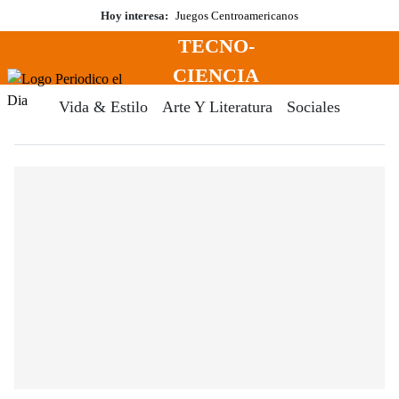
Saltar
Hoy interesa:
Juegos Centroamericanos
al
TECNO-
contenido
Menú
CIENCIA
Periodico El Dia Digital
Vida & Estilo
Arte Y Literatura
Sociales