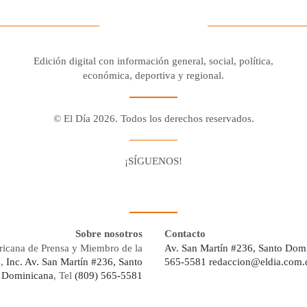
Edición digital con información general, social, política,
económica, deportiva y regional.
© El Día 2026. Todos los derechos reservados.
¡SÍGUENOS!
Facebook
Youtube
Twitter X
Instagram
Whatsapp
Sobre nosotros
Contacto
ricana de Prensa y Miembro de la
Av. San Martín #236, Santo Dom
s,
Inc. Av. San Martín #236, Santo
565-5581
redaccion@eldia.com.
 Dominicana
, Tel
(809) 565-5581