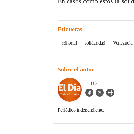
En casos como estos la solid
Etiquetas
editorial
solidaridad
Venezuela
Sobre el autor
El Día
facebook Icon
twitter Icon
user_url Icon
Periódico independiente.