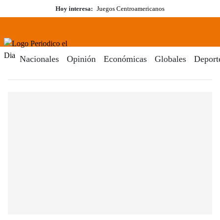
Saltar
Hoy interesa:
Juegos Centroamericanos
al
contenido
Menú
Periodico El Dia Digital
Nacionales
Opinión
Económicas
Globales
Deport