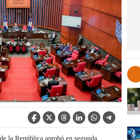
Facebook Icon
Twitter Icon
Threads Icon
Linkedin Icon
WhatsApp Icon
Telegram Icon
de la República aprobó en segunda