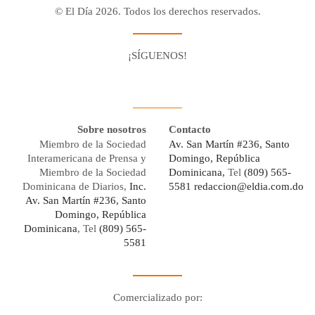
© El Día 2026. Todos los derechos reservados.
¡SÍGUENOS!
Facebook
Youtube
Twitter X
Instagram
Whatsapp
Sobre nosotros
Contacto
Miembro de la Sociedad
Av. San Martín #236, Santo
Interamericana de Prensa y
Domingo, República
Miembro de la Sociedad
Dominicana,
Tel
(809) 565-
Dominicana de Diarios,
Inc.
5581
redaccion@eldia.com.do
Av. San Martín #236, Santo
Domingo, República
Dominicana
, Tel
(809) 565-
5581
Comercializado por:
Digo Network