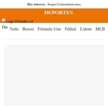
Saltar
Hoy interesa:
Juegos Centroamericanos
al
DEPORTES
contenido
Menú
Periodico El Dia Digital
Todo
Boxeo
Fórmula Uno
Fútbol
Lidom
MLB