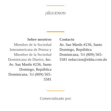
¡SÍGUENOS!
Facebook
Youtube
Twitter X
Instagram
Whatsapp
Sobre nosotros
Contacto
Miembro de la Sociedad
Av. San Martín #236, Santo
Interamericana de Prensa y
Domingo, República
Miembro de la Sociedad
Dominicana,
Tel
(809) 565-
Dominicana de Diarios,
Inc.
5581
redaccion@eldia.com.do
Av. San Martín #236, Santo
Domingo, República
Dominicana
, Tel
(809) 565-
5581
Comercializado por:
Digo Network