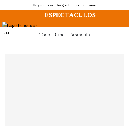
Saltar
Hoy interesa:
Juegos Centroamericanos
al
ESPECTÁCULOS
contenido
Menú
Periodico El Dia Digital
Todo
Cine
Farándula