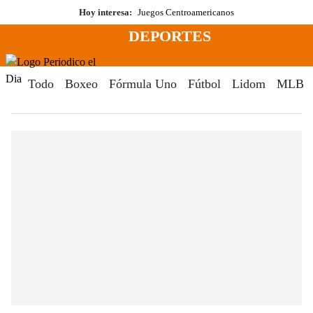
Saltar
Hoy interesa:
Juegos Centroamericanos
al
DEPORTES
contenido
Menú
Periodico El Dia Digital
Todo
Boxeo
Fórmula Uno
Fútbol
Lidom
MLB