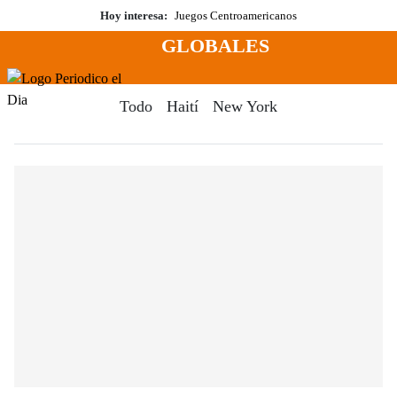
Saltar
Hoy interesa:
Juegos Centroamericanos
al
GLOBALES
contenido
Menú
Periodico El Dia Digital
Todo
Haití
New York