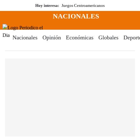
Saltar
Hoy interesa:
Juegos Centroamericanos
al
NACIONALES
contenido
Menú
Periodico El Dia Digital
Nacionales
Opinión
Económicas
Globales
Deport