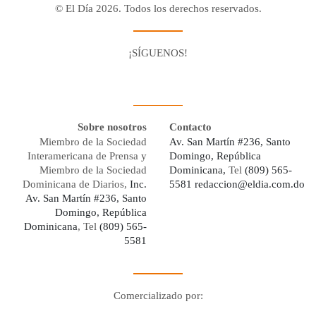
© El Día 2026. Todos los derechos reservados.
¡SÍGUENOS!
Facebook
Youtube
Twitter X
Instagram
Whatsapp
Sobre nosotros
Contacto
Miembro de la Sociedad
Av. San Martín #236, Santo
Interamericana de Prensa y
Domingo, República
Miembro de la Sociedad
Dominicana,
Tel
(809) 565-
Dominicana de Diarios,
Inc.
5581
redaccion@eldia.com.do
Av. San Martín #236, Santo
Domingo, República
Dominicana
, Tel
(809) 565-
5581
Comercializado por:
Digo Network