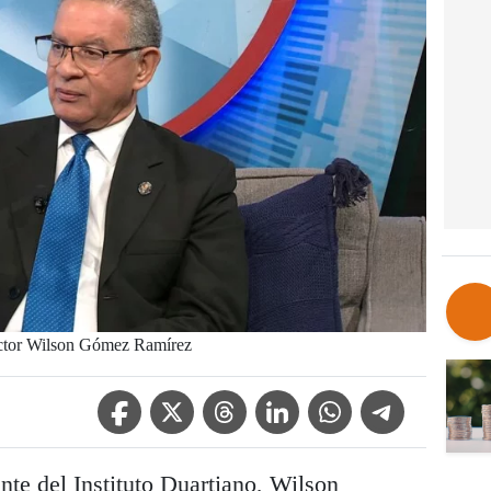
doctor Wilson Gómez Ramírez
Facebook Icon
Twitter Icon
Threads Icon
Linkedin Icon
WhatsApp Icon
Telegram Icon
nte del Instituto Duartiano, Wilson