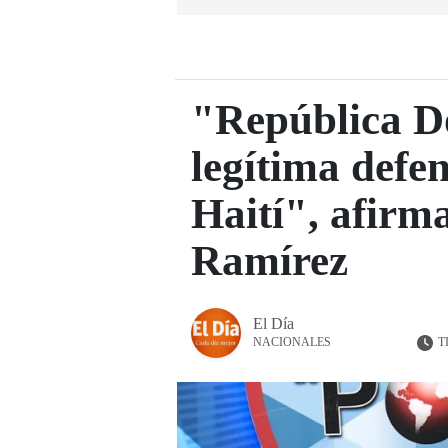
"República D
legítima defen
Haití", afir
Ramírez
El Día
T
NACIONALES