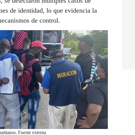
s, se detectaron múltiples casos de
nes de identidad, lo que evidencia la
mecanismos de control.
aitianos. Fuente externa