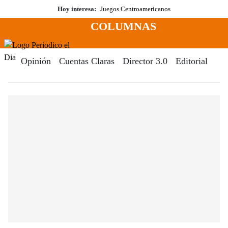
Saltar
Hoy interesa:
Juegos Centroamericanos
al
COLUMNAS
contenido
Menú
Periodico El Dia Digital
Opinión
Cuentas Claras
Director 3.0
Editorial