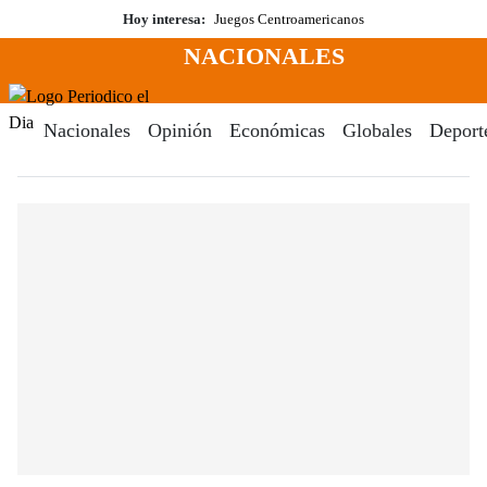
Saltar
Hoy interesa:
Juegos Centroamericanos
al
NACIONALES
contenido
Menú
Periodico El Dia Digital
Nacionales
Opinión
Económicas
Globales
Deport