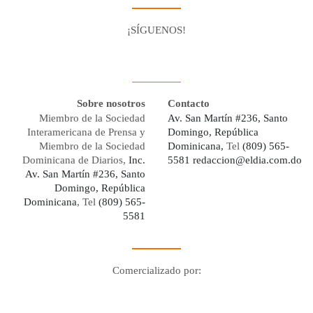
¡SÍGUENOS!
Facebook
Youtube
Twitter X
Instagram
Whatsapp
Sobre nosotros
Contacto
Miembro de la Sociedad
Av. San Martín #236, Santo
Interamericana de Prensa y
Domingo, República
Miembro de la Sociedad
Dominicana,
Tel
(809) 565-
Dominicana de Diarios,
Inc.
5581
redaccion@eldia.com.do
Av. San Martín #236, Santo
Domingo, República
Dominicana
, Tel
(809) 565-
5581
Comercializado por:
Digo Network