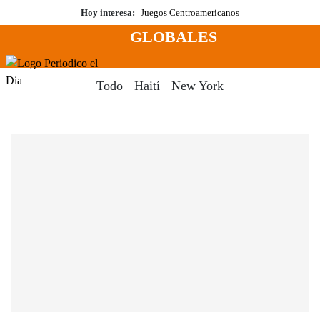
Saltar
Hoy interesa:
Juegos Centroamericanos
al
GLOBALES
contenido
Menú
Periodico El Dia Digital
Todo
Haití
New York