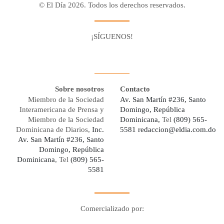
© El Día 2026. Todos los derechos reservados.
¡SÍGUENOS!
Facebook
Youtube
Twitter X
Instagram
Whatsapp
Sobre nosotros
Contacto
Miembro de la Sociedad
Av. San Martín #236, Santo
Interamericana de Prensa y
Domingo, República
Miembro de la Sociedad
Dominicana,
Tel
(809) 565-
Dominicana de Diarios,
Inc.
5581
redaccion@eldia.com.do
Av. San Martín #236, Santo
Domingo, República
Dominicana
, Tel
(809) 565-
5581
Comercializado por:
Digo Network