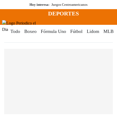
Saltar
Hoy interesa:
Juegos Centroamericanos
al
DEPORTES
contenido
Menú
Periodico El Dia Digital
Todo
Boxeo
Fórmula Uno
Fútbol
Lidom
MLB