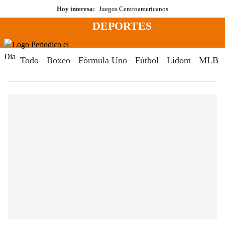
Saltar
Hoy interesa:
Juegos Centroamericanos
al
DEPORTES
contenido
Menú
Periodico El Dia Digital
Todo
Boxeo
Fórmula Uno
Fútbol
Lidom
MLB