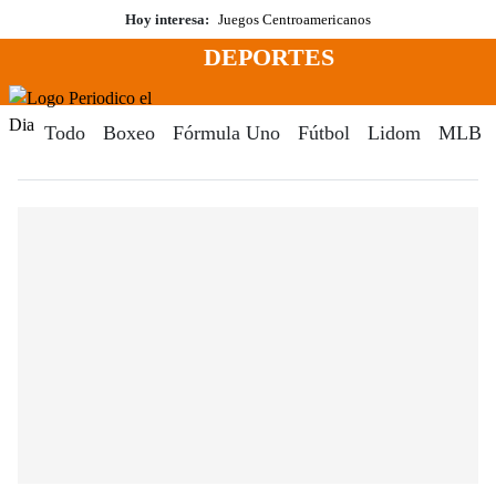
Saltar
Hoy interesa:
Juegos Centroamericanos
al
DEPORTES
contenido
Menú
Periodico El Dia Digital
Todo
Boxeo
Fórmula Uno
Fútbol
Lidom
MLB