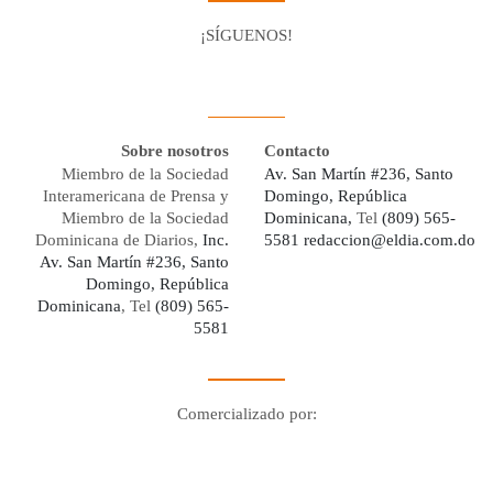
¡SÍGUENOS!
Facebook
Youtube
Twitter X
Instagram
Whatsapp
Sobre nosotros
Contacto
Miembro de la Sociedad
Av. San Martín #236, Santo
Interamericana de Prensa y
Domingo, República
Miembro de la Sociedad
Dominicana,
Tel
(809) 565-
Dominicana de Diarios,
Inc.
5581
redaccion@eldia.com.do
Av. San Martín #236, Santo
Domingo, República
Dominicana
, Tel
(809) 565-
5581
Comercializado por:
Digo Network