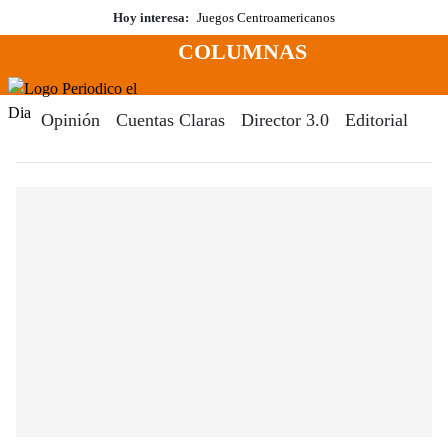
Saltar
Hoy interesa:
Juegos Centroamericanos
al
COLUMNAS
contenido
Menú
Periodico El Dia Digital
Opinión
Cuentas Claras
Director 3.0
Editorial