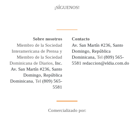
¡SÍGUENOS!
Facebook
Youtube
Twitter X
Instagram
Whatsapp
Sobre nosotros
Contacto
Miembro de la Sociedad
Av. San Martín #236, Santo
Interamericana de Prensa y
Domingo, República
Miembro de la Sociedad
Dominicana,
Tel
(809) 565-
Dominicana de Diarios,
Inc.
5581
redaccion@eldia.com.do
Av. San Martín #236, Santo
Domingo, República
Dominicana
, Tel
(809) 565-
5581
Comercializado por:
Digo Network