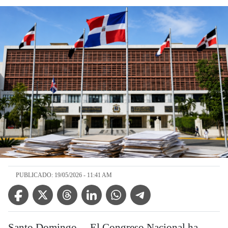
PUBLICADO: 19/05/2026 - 11:41 AM
Facebook Icon
Twitter Icon
Threads Icon
Linkedin Icon
WhatsApp Icon
Telegram Icon
Santo Domingo. – El Congreso Nacional ha