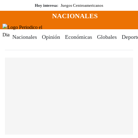
Saltar
Hoy interesa:
Juegos Centroamericanos
al
NACIONALES
contenido
Menú
Periodico El Dia Digital
Nacionales
Opinión
Económicas
Globales
Deport