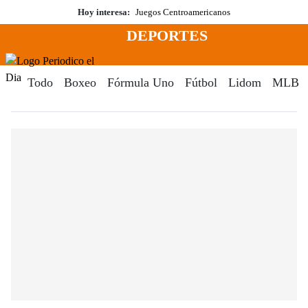
Saltar
Hoy interesa:
Juegos Centroamericanos
al
DEPORTES
contenido
Menú
Periodico El Dia Digital
Todo
Boxeo
Fórmula Uno
Fútbol
Lidom
MLB