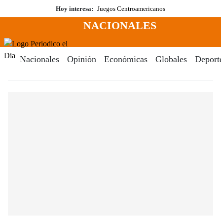
Saltar
Hoy interesa:
Juegos Centroamericanos
al
NACIONALES
contenido
Menú
Periodico El Dia Digital
Nacionales
Opinión
Económicas
Globales
Deport