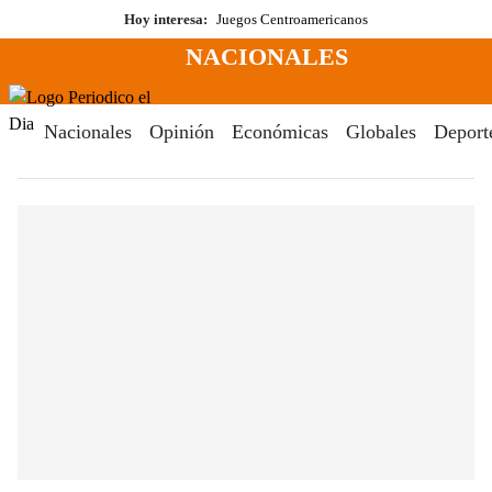
Saltar
Hoy interesa:
Juegos Centroamericanos
al
NACIONALES
contenido
Menú
Periodico El Dia Digital
Nacionales
Opinión
Económicas
Globales
Deport