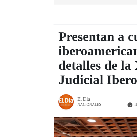
Presentan a c
iberoamerica
detalles de l
Judicial Iber
El Día
T
NACIONALES