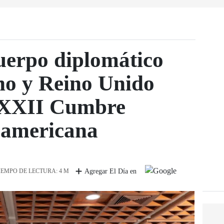
uerpo diplomático
no y Reino Unido
a XXII Cumbre
oamericana
IEMPO DE LECTURA: 4 M
Agregar El Día en