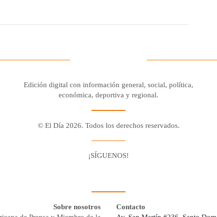
Edición digital con información general, social, política,
económica, deportiva y regional.
© El Día 2026. Todos los derechos reservados.
¡SÍGUENOS!
Facebook
Youtube
Twitter X
Instagram
Whatsapp
Sobre nosotros
Contacto
ricana de Prensa y Miembro de la
Av. San Martín #236, Santo Dom