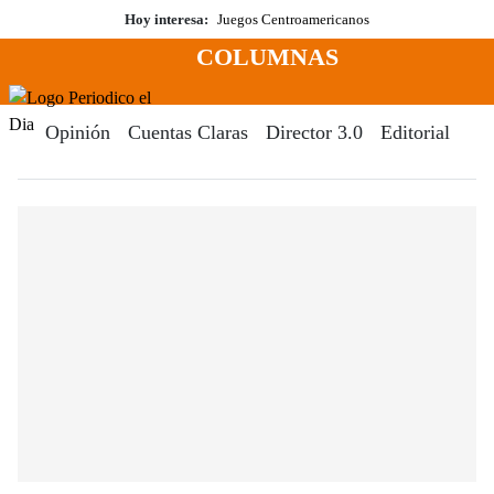
Saltar
Hoy interesa:
Juegos Centroamericanos
al
COLUMNAS
contenido
Menú
Periodico El Dia Digital
Opinión
Cuentas Claras
Director 3.0
Editorial