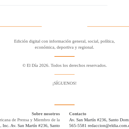
Edición digital con información general, social, política,
económica, deportiva y regional.
© El Día 2026. Todos los derechos reservados.
¡SÍGUENOS!
Facebook
Youtube
Twitter X
Instagram
Whatsapp
Sobre nosotros
Contacto
ricana de Prensa y Miembro de la
Av. San Martín #236, Santo Dom
s,
Inc. Av. San Martín #236, Santo
565-5581
redaccion@eldia.com.