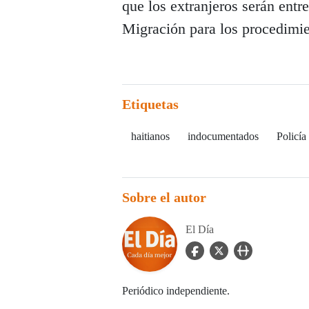
que los extranjeros serán entr
Migración para los procedimie
Etiquetas
haitianos
indocumentados
Policía
Sobre el autor
El Día
facebook Icon
twitter Icon
user_url Icon
Periódico independiente.