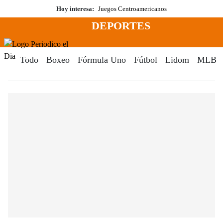
Saltar
Hoy interesa:
Juegos Centroamericanos
al
DEPORTES
contenido
Menú
Periodico El Dia Digital
Todo
Boxeo
Fórmula Uno
Fútbol
Lidom
MLB