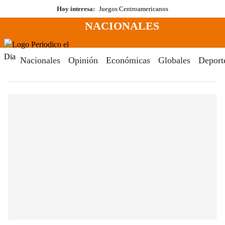
Saltar
Hoy interesa:
Juegos Centroamericanos
al
NACIONALES
contenido
Menú
Periodico El Dia Digital
Nacionales
Opinión
Económicas
Globales
Deport