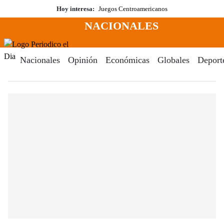
Saltar
Hoy interesa:
Juegos Centroamericanos
al
NACIONALES
contenido
Menú
Periodico El Dia Digital
Nacionales
Opinión
Económicas
Globales
Deport