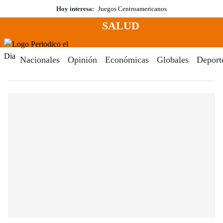
Saltar
Hoy interesa:
Juegos Centroamericanos
al
SALUD
contenido
Menú
Periodico El Dia Digital
Nacionales
Opinión
Económicas
Globales
Deport